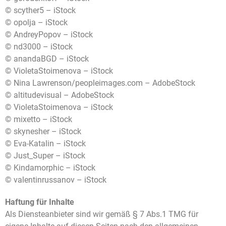
© scyther5 – iStock
© opolja – iStock
© AndreyPopov – iStock
© nd3000 – iStock
© anandaBGD – iStock
© VioletaStoimenova – iStock
© Nina Lawrenson/peopleimages.com – AdobeStock
© altitudevisual – AdobeStock
© VioletaStoimenova – iStock
© mixetto – iStock
© skynesher – iStock
© Eva-Katalin – iStock
© Just_Super – iStock
© Kindamorphic – iStock
© valentinrussanov – iStock
Haftung für Inhalte
Als Diensteanbieter sind wir gemäß § 7 Abs.1 TMG für