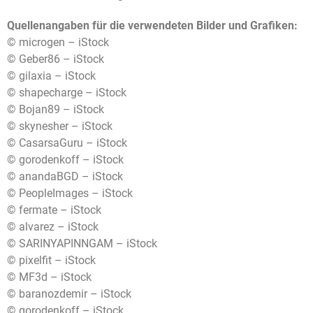
Quellenangaben für die verwendeten Bilder und Grafiken:
© microgen – iStock
© Geber86 – iStock
© gilaxia – iStock
© shapecharge – iStock
© Bojan89 – iStock
© skynesher – iStock
© CasarsaGuru – iStock
© gorodenkoff – iStock
© anandaBGD – iStock
© PeopleImages – iStock
© fermate – iStock
© alvarez – iStock
© SARINYAPINNGAM – iStock
© pixelfit – iStock
© MF3d – iStock
© baranozdemir – iStock
© gorodenkoff – iStock